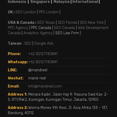
Indonesia
|
Singapore
|
Malaysia
|
International
|
UK
:
SEO London
|
PPC London
|
USA & Canada
:
SEO Texas
|
SEO Florida
|
SEO New York
|
PPC Agency
| PPC Canada |
SEO Canada
|
Web Development
Canada
|
Analytics Agency
| SEO Law Firm |
Taiwan
:
SEO
|
Google Ads
Phone:
+62 82127740841
Whatsapp:
+62 82127740841
LINE:
@mandreel
Wechat:
mand-reel
Email:
info@mandreel.com
Address 1:
Menara Kadin. Jalan Haji R. Rasuna Said Kav. 2-
3, RT.1/RW.2, Kuningan, Kuningan Timur, Jakarta, 12950
Address 2:
Wisma Monex 9th floor, Jl. Asia Afrika 133 – 137,
Bandung, 40112