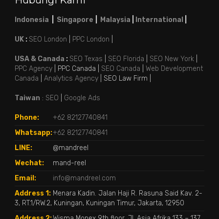
Indonesia
|
Singapore
|
Malaysia
|
International
|
UK
:
SEO London
|
PPC London
|
USA & Canada
:
SEO Texas
|
SEO Florida
|
SEO New York
|
PPC Agency
| PPC Canada |
SEO Canada
|
Web Development
Canada
|
Analytics Agency
| SEO Law Firm |
Taiwan
:
SEO
|
Google Ads
Phone:
+62 82127740841
Whatsapp:
+62 82127740841
LINE:
@mandreel
Wechat:
mand-reel
Email:
info@mandreel.com
Address 1:
Menara Kadin. Jalan Haji R. Rasuna Said Kav. 2-
3, RT.1/RW.2, Kuningan, Kuningan Timur, Jakarta, 12950
Address 2:
Wisma Monex 9th floor, Jl. Asia Afrika 133 – 137,