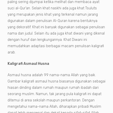
paling sering dijumpai ketika melihat dan membaca ayat
suci al-Qur’an. Selain khat naskhi ada juga khat Tsuluts
yang merupakan jenis khat yang terkenal namun jarang
digunakan dalam penulisan Al-Quran karena bentuknya
yang dekoratif. Khat ini banyak digunakan sebagai penulisan
nama dan judul. Selain itu ada juga khat diwani yang dikenal
dengan huruf dan lengkungannya. Khat Diwani ini
memudahkan adaptasi berbagai macam penulisan kaligrafi
arab.
Kaligrafi Asmaul Husna
Asmaul husna adalah 99 nama-nama Allah yang baik.
Gambar kaligrafi asmaul husna biasanya digunakan sebagai
hiasan dinding dalam rumah maupun rumah ibadah dari
seorang muslim. Namun, tak jarang pula kaligrafi ini dapat
ditemui di area sekolah maupun perkantoran. Dengan
mengetahui nama-nama Allah, diharapkan pribadi Muslim
dapat lebih mengenal dan dekat kepada sifat-sifat Allah.