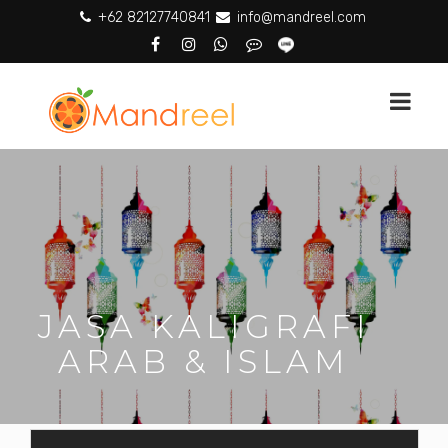
+62 82127740841
info@mandreel.com
JASA KALIGRAFI
ARAB & ISLAM