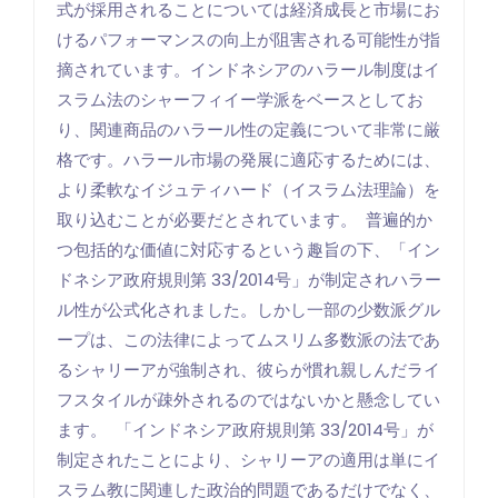
式が採用されることについては経済成長と市場にお
けるパフォーマンスの向上が阻害される可能性が指
摘されています。インドネシアのハラール制度はイ
スラム法のシャーフィイー学派をベースとしてお
り、関連商品のハラール性の定義について非常に厳
格です。ハラール市場の発展に適応するためには、
より柔軟なイジュティハード（イスラム法理論）を
取り込むことが必要だとされています。 普遍的か
つ包括的な価値に対応するという趣旨の下、「イン
ドネシア政府規則第 33/2014号」が制定されハラー
ル性が公式化されました。しかし一部の少数派グル
ープは、この法律によってムスリム多数派の法であ
るシャリーアが強制され、彼らが慣れ親しんだライ
フスタイルが疎外されるのではないかと懸念してい
ます。 「インドネシア政府規則第 33/2014号」が
制定されたことにより、シャリーアの適用は単にイ
スラム教に関連した政治的問題であるだけでなく、