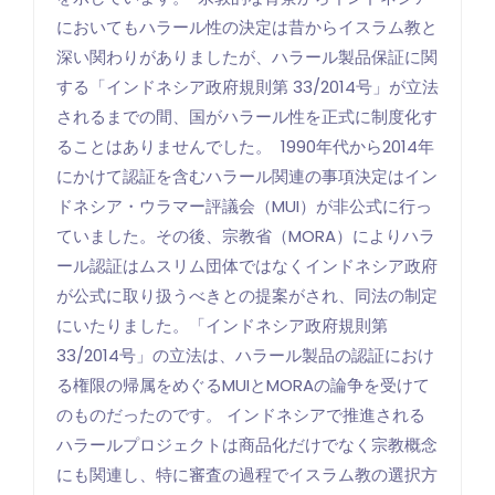
においてもハラール性の決定は昔からイスラム教と
深い関わりがありましたが、ハラール製品保証に関
する「インドネシア政府規則第 33/2014号」が立法
されるまでの間、国がハラール性を正式に制度化す
ることはありませんでした。 1990年代から2014年
にかけて認証を含むハラール関連の事項決定はイン
ドネシア・ウラマー評議会（MUI）が非公式に行っ
ていました。その後、宗教省（MORA）によりハラ
ール認証はムスリム団体ではなくインドネシア政府
が公式に取り扱うべきとの提案がされ、同法の制定
にいたりました。「インドネシア政府規則第
33/2014号」の立法は、ハラール製品の認証におけ
る権限の帰属をめぐるMUIとMORAの論争を受けて
のものだったのです。 インドネシアで推進される
ハラールプロジェクトは商品化だけでなく宗教概念
にも関連し、特に審査の過程でイスラム教の選択方