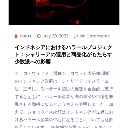
Sara L
July 29, 2022
No Comments
インドネシアにおけるハラールプロジェク
ト：シャリーアの適用と商品化がもたらす
少数派への影響
ジョコ・ウィドド（通称ジョコウィ）大統領2期目
のインドネシア政府は、シャリーア（イスラーム
法）主導によるハラール認証の推進を全面的に支持
するとともに、ハラール産業が国の経済や市場を発
展させる動機になるという考えを表明しました。加
えて、ジョコウィ大統領はインドネシアが世界にお
けるハラール産業の中心になることについても意欲
を示しています。 宗教的な背景からインドネシア