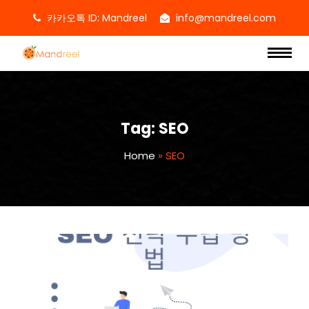
카카오톡 ID: Mandreel
info@mandreel.com
Tag:
SEO
Home
»
SEO